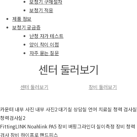
보청기 구매절차
보청기 적응
제품 정보
보청기 궁금증
난청 자가 테스트
양이 착이 이점
자주 묻는 질문
센터 둘러보기
센터 둘러보기
장비 둘러보기
카운터
내부 사진
내부 사진2
대기실
상담실
언어 치료실
청력 검사실
청력검사실2
FittingLINK
Noahlink
PA5 장비
버핑그라인더
실이측정 장비
청력
검사 장비
하이프로
핸드피스