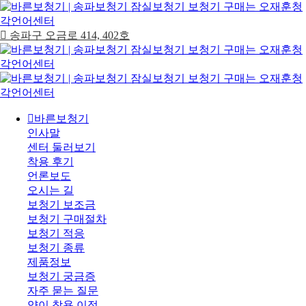
송파구 오금로 414, 402호
바른보청기
인사말
센터 둘러보기
착용 후기
언론보도
오시는 길
보청기 보조금
보청기 구매절차
보청기 적응
보청기 종류
제품정보
보청기 궁금증
자주 묻는 질문
양이 착용 이점